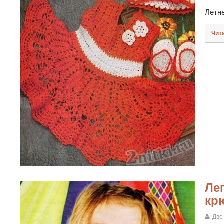
Летн
Чит
Ле
кр
Две