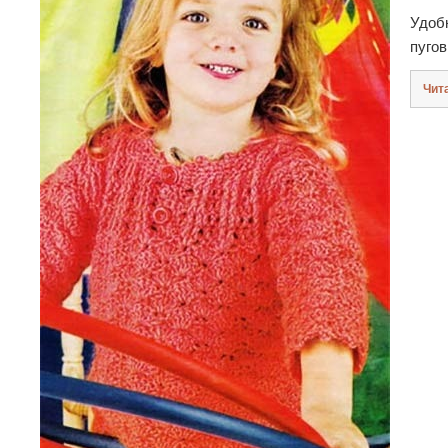
Удобн
пуго
Чит