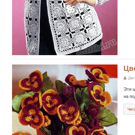
Цв
Две
Эти ц
на по
Чит