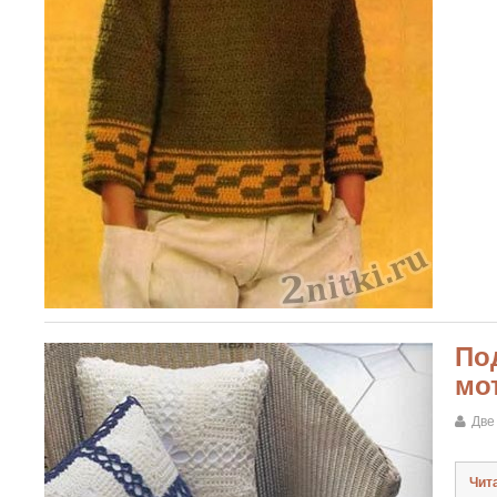
По
мо
Две
Чит