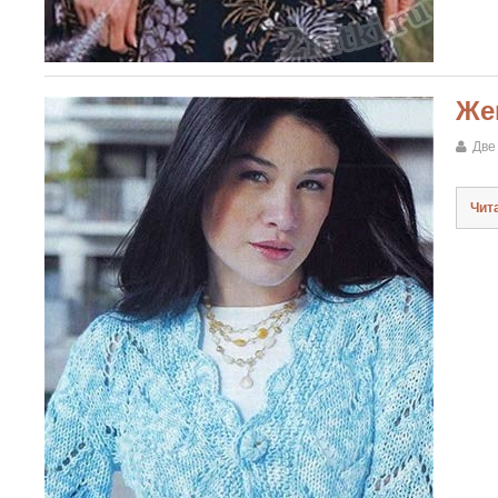
Же
Две
Чит