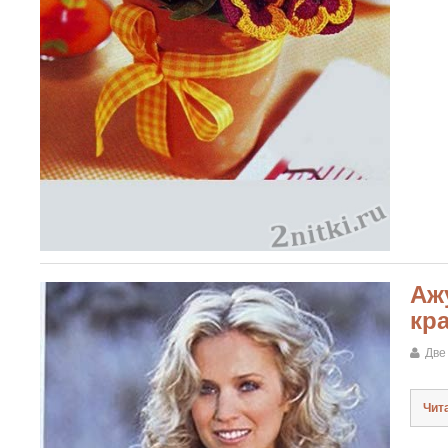
Аж
кр
Две
Чит