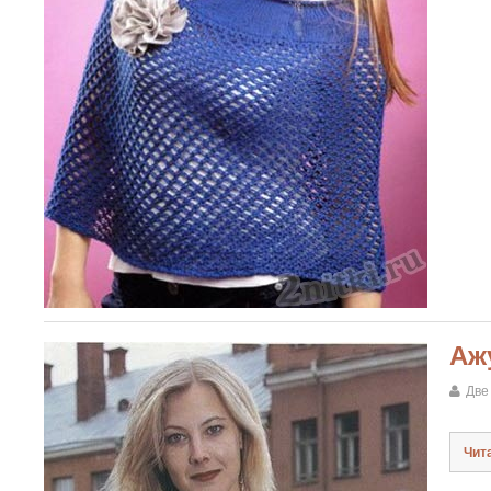
Аж
Две
Чит