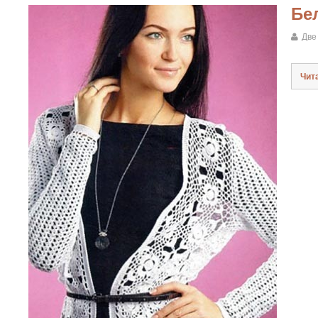
Бе
Две
Чит