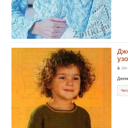
Дж
уз
Две
Джем
Чит