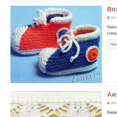
Вя
Две
Крас
спиц
Чит
Аж
Две
Вари