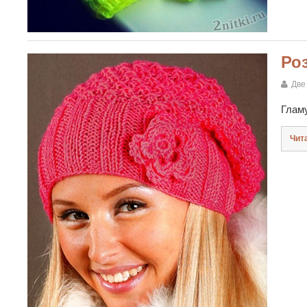
Ро
Две
Гламу
Чит