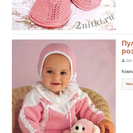
Пу
ро
Две
Комп
Чит