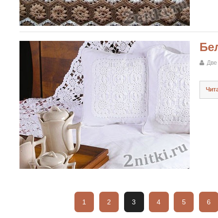
Бе
Две
Чит
1
2
3
4
5
6