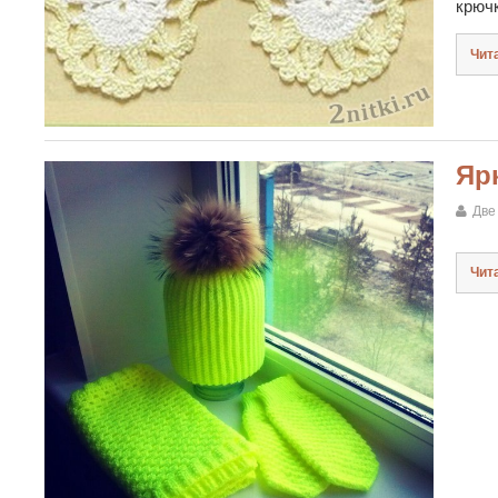
крюч
Чит
Яр
Две
Чит