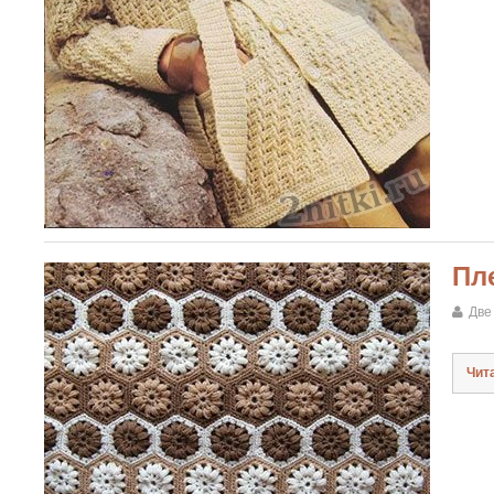
Пл
Две
Чит