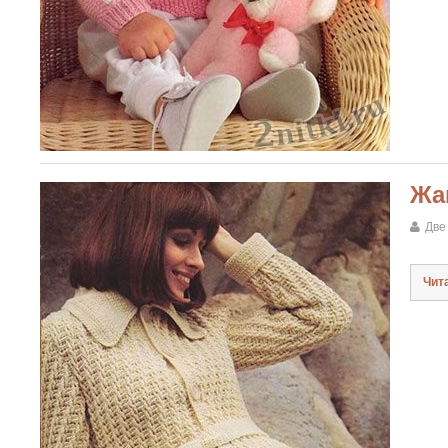
Жа
Две
Чит