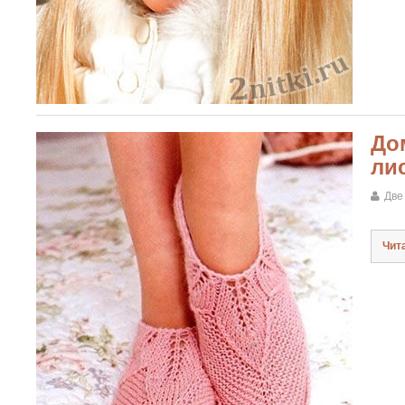
До
ли
Две
Чит