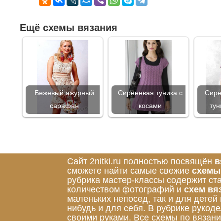
Ещё схемы вязания
Бежевый ажурный
Сиреневая туника с
Сире
сарафан
косами
тун
Сайт 2nitki.ru полностью посвящён
в
сможете найти самые свежие
схемы
рубрика мастер-классы содержит ст
количеством фотографий и
схем вя
маленьких непосед, так и для детей
нибудь и для себя. В рубрике руко
своими руками. Все схемы по вязан