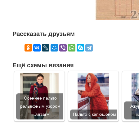
Рассказать друзьям
Ещё схемы вязания
Осеннее пальто
рельефным узором
Ажу
«Зигзаг»
Пальто с капюшоном
к