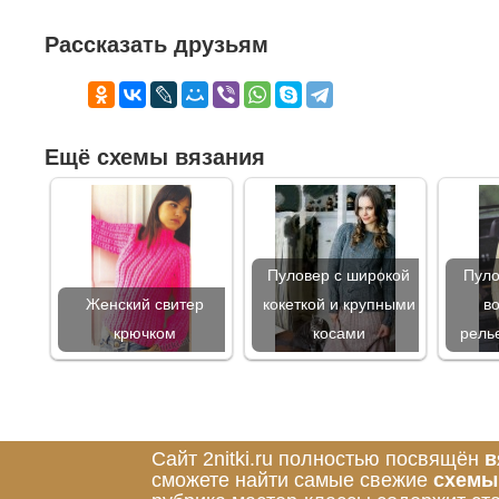
Рассказать друзьям
Ещё схемы вязания
Пуловер с широкой
Пуло
Женский свитер
кокеткой и крупными
в
крючком
косами
рель
Сайт 2nitki.ru полностью посвящён
в
сможете найти самые свежие
схемы