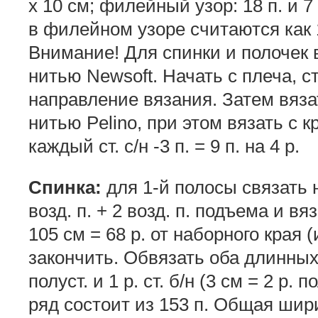
х 10 см; филейный узор: 18 п. и 7 р
в филейном узоре считаются как 1
Внимание! Для спинки и полочек
нитью Newsoft. Начать с плеча, с
направление вязания. Затем вяза
нитью Pelino, при этом вязать с кр
каждый ст. с/н -3 п. = 9 п. на 4 р.
Спинка:
для 1-й полосы связать 
возд. п. + 2 возд. п. подъема и в
105 см = 68 р. от наборного края
закончить. Обвязать оба длинных 
полуст. и 1 р. ст. б/н (3 см = 2 р. п
ряд состоит из 153 п. Общая шир