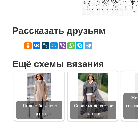
Рассказать друзьям
Ещё схемы вязания
Жен
Пальто бежевого
Серое меланжевое
связа
цвета
пальто