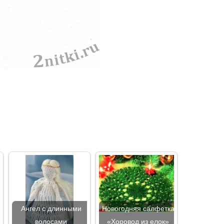
Ангел с длинными
Новогодняя салфетка
к
волосами
«Хоровод из елок»