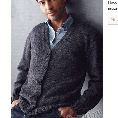
Прост
вяза
Чит