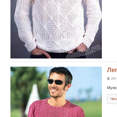
Ле
Две
Мужск
Чит