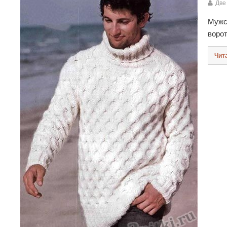
Две
Мужс
воро
Чит