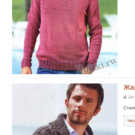
Жа
Две
Стиль
Чит