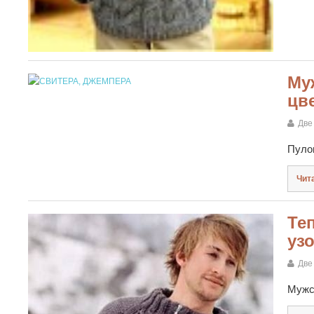
Му
цв
Две
Пуло
Чит
Те
уз
Две
Мужс