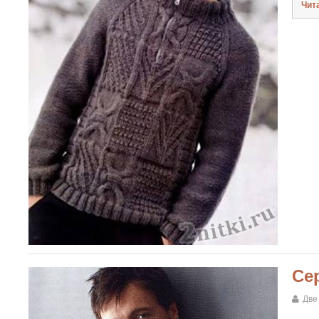
Чит
Се
Две