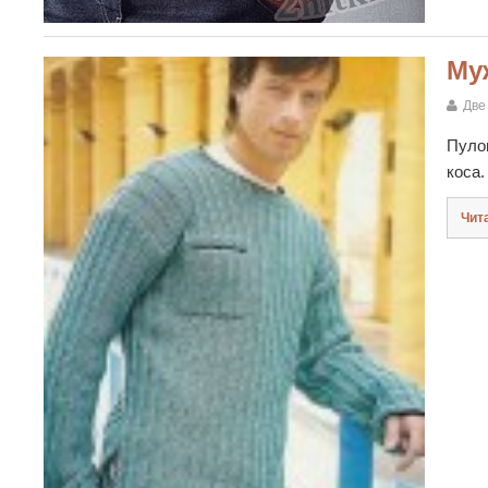
Му
Две
Пулов
коса.
Чит