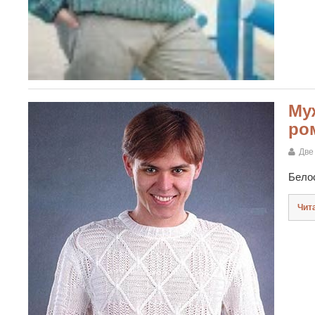
Му
ро
Две
Бело
Чит