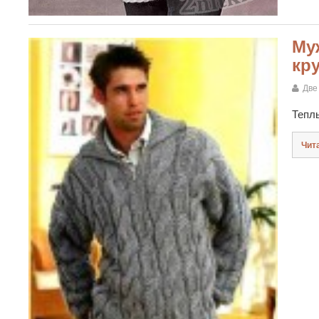
Му
кр
Две
Тепл
Чит