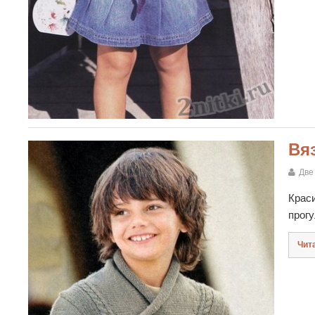
Вя
Две
Крас
прогу
Чит