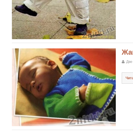
Жа
Две
Чит