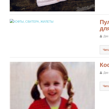
Пу
дл
Две
Чит
Ко
Две
Чит