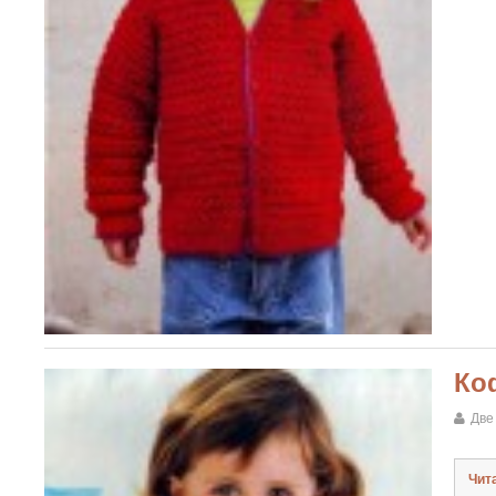
Ко
Две
Чит