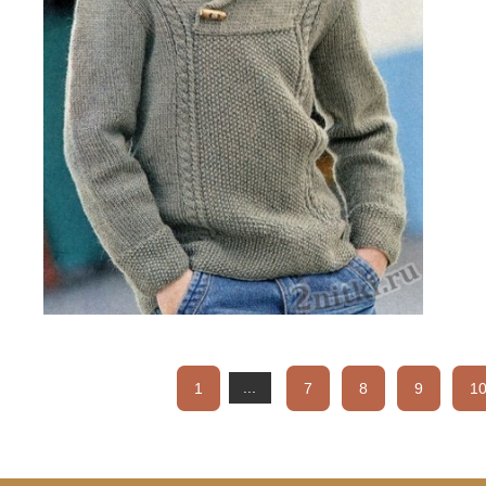
1
...
7
8
9
1