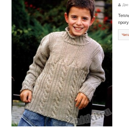
Две
Тепл
прог
Чит