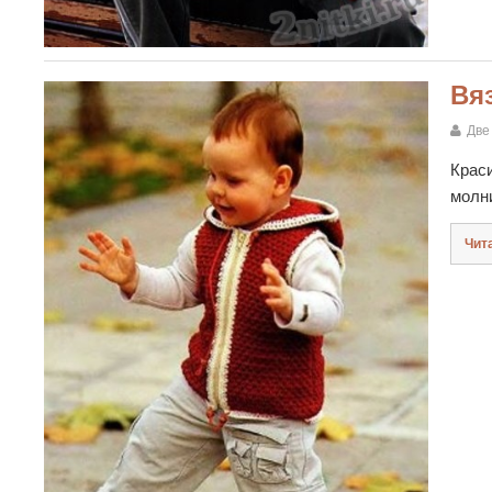
Вя
Две
Краси
молн
Чит