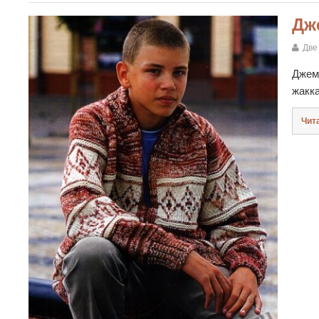
Дж
Две
Джем
жакк
Чит