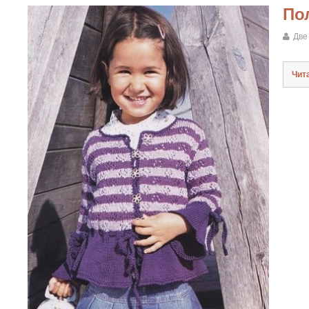
По
Две
Чит